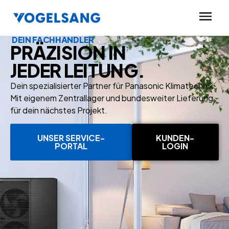
DEIN FACHHÄNDLER
PRÄZISION IN
JEDER LEITUNG.
Dein spezialisierter Partner für Panasonic Klimatechnik.
Mit eigenem Zentrallager und bundesweiter Lieferung
für dein nächstes Projekt.
UNSER SERVICE-
KUNDEN-
PORTAL
LOGIN