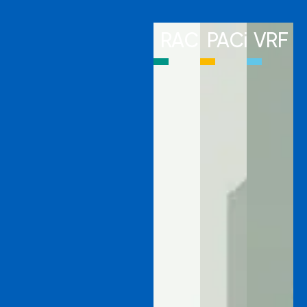
RAC
PACi
VRF