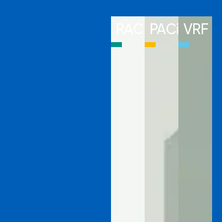
RAC
PACi
VRF