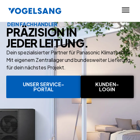
DEIN FACHHÄNDLER
PRÄZISION IN
JEDER LEITUNG.
Dein spezialisierter Partner für Panasonic Klimatechnik.
Mit eigenem Zentrallager und bundesweiter Lieferung
für dein nächstes Projekt.
UNSER SERVICE-
KUNDEN-
PORTAL
LOGIN