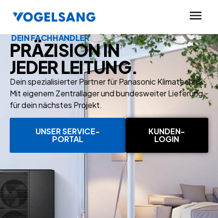
DEIN FACHHÄNDLER
PRÄZISION IN
JEDER LEITUNG.
Dein spezialisierter Partner für Panasonic Klimatechnik.
Mit eigenem Zentrallager und bundesweiter Lieferung
für dein nächstes Projekt.
UNSER SERVICE-
KUNDEN-
PORTAL
LOGIN