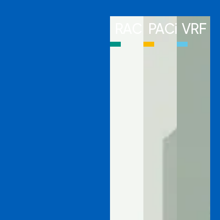
RAC
PACi
VRF